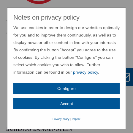
Notes on privacy policy
Als
METTNAU-Cardinhaber
erhalten Sie im
Mammut Store
Konstanz
20 % Rabatt
auf das aktuelle Sortiment
We use cookies in order to design our websites optimally
(ausgenommen reduzierte Artikel. Nicht mit anderen
for you and to improve them continuously, as well as to
Aktionen kombinierbar.
display news or other content in line with your interests.
By confirming the button "Accept" you agree to the use
of cookies. By clicking the button "Configure" you can
select which cookies you wish to allow. Further
information can be found in our
privacy policy
.
Configure
Accept
Privacy policy
|
Imprint