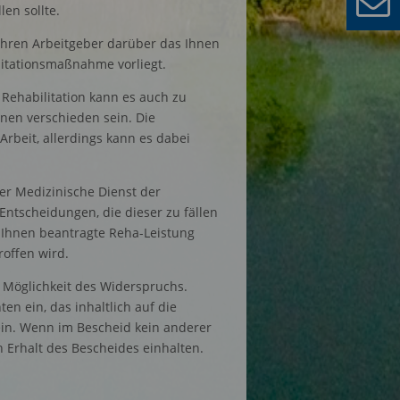
len sollte.
 Ihren Arbeitgeber darüber das Ihnen
litationsmaßnahme vorliegt.
 Rehabilitation kann es auch zu
n verschieden sein. Die
rbeit, allerdings kann es dabei
er Medizinische Dienst der
ntscheidungen, die dieser zu fällen
n Ihnen beantragte Reha-Leistung
roffen wird.
 Möglichkeit des Widerspruchs.
en ein, das inhaltlich auf die
ein. Wenn im Bescheid kein anderer
h Erhalt des Bescheides einhalten.