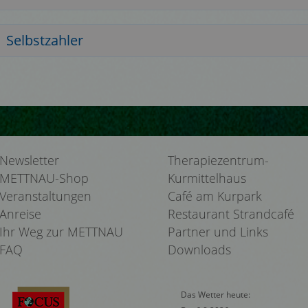
Selbstzahler
Newsletter
Therapiezentrum-
METTNAU-Shop
Kurmittelhaus
Veranstaltungen
Café am Kurpark
Anreise
Restaurant Strandcafé
Ihr Weg zur METTNAU
Partner und Links
FAQ
Downloads
Das Wetter heute: