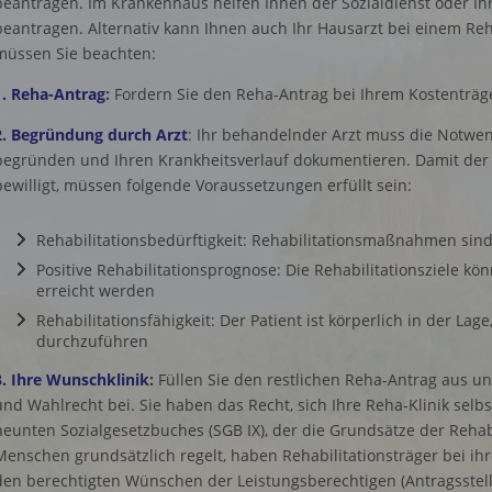
beantragen. Im Krankenhaus helfen Ihnen der Sozialdienst oder Ih
beantragen. Alternativ kann Ihnen auch Ihr Hausarzt bei einem Reh
müssen Sie beachten:
1. Reha-Antrag
:
Fordern Sie den Reha-Antrag bei Ihrem Kostenträg
2. Begründung durch Arzt
: Ihr behandelnder Arzt muss die Notwend
begründen und Ihren Krankheitsverlauf dokumentieren. Damit der K
bewilligt, müssen folgende Voraussetzungen erfüllt sein:
Rehabilitationsbedürftigkeit: Rehabilitationsmaßnahmen sind
Positive Rehabilitationsprognose: Die Rehabilitationsziele kö
erreicht werden
Rehabilitationsfähigkeit: Der Patient ist körperlich in der L
durchzuführen
3. Ihre Wunschklinik
:
Füllen Sie den restlichen Reha-Antrag aus u
und Wahlrecht bei. Sie haben das Recht, sich Ihre Reha-Klinik sel
neunten Sozialgesetzbuches (SGB IX), der die Grundsätze der Rehab
Menschen grundsätzlich regelt, haben Rehabilitationsträger bei ih
den berechtigten Wünschen der Leistungsberechtigen (Antragsstell