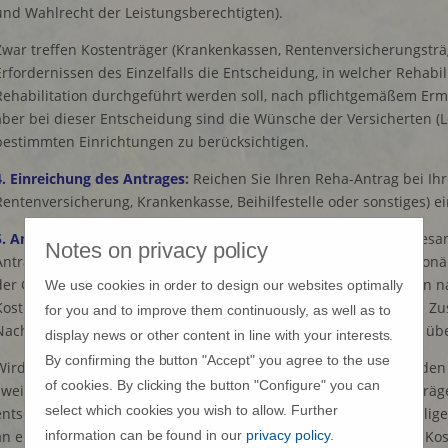
und Wahlrecht der Leistungsberechtigten).
Zwar treffen Kostenträger (Krankenkassen, Rentenversicherungstr
Erfordernissen des Einzelfalls die Entscheidung, in welcher Rehabil
Rehabilitation durchgeführt werden soll, nach pflichtgemäßem Erme
aber bei dieser Entscheidung sind die Wünsche der Versicherten (
bestimmten Einrichtungen zu berücksichtigen.
4.
Einreichung des Antrages
:
Reichen Sie Ihren Reha-Antrag bei Ih
Rentenversicherung, Krankenkasse, Beihilfestelle oder sonstiges) ei
5. Antragsfrist und Zuständigkeit des Kostenträgers:
Für die Gesa
Notes on privacy policy
Antrags auf Kostenübernahme für die Durchführung einer station
der Gesetzgeber Fristen vorgegeben. Innerhalb von zwei Wochen n
We use cookies in order to design our websites optimally
Kostenträger, bei dem der Antrag eingereicht wurde, über seine Z
for you and to improve them continuously, as well as to
Nach höchstens einer weiteren Woche erfolgt die Entscheidung übe
display news or other content in line with your interests.
By confirming the button "Accept" you agree to the use
Wird der Antrag wegen festgestellter Nichtzuständigkeit durch den
of cookies. By clicking the button "Configure" you can
zweiten Kostenträger weitergeleitet, so ist dieser zweite Kostentr
select which cookies you wish to allow. Further
entscheidet innerhalb von längstens drei Wochen. Eine nochmalig
an einen dritten Kostenträger oder die Rückgabe an den ersten Kost
information can be found in our
privacy policy
.