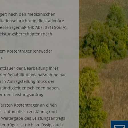
äger) nach den medizinischen
itationseinrichtung die stationäre
ssen (gemäß §40 Abs. 3 (1) SGB V),
Leistungsberechtigten) nach
rem Kostenträger (entweder
n.
mtdauer der Bearbeitung Ihres
ären Rehabilitationsmaßnahme hat
ach Antragstellung muss der
uständigkeit entschieden haben.
r den Leistungsantrag.
 ersten Kostenträger an einen
äger automatisch zuständig und
e Weitergabe des Leistungsantrags
enträger ist nicht zulässig, auch