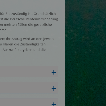
ür Sie zuständig ist. Grundsätzlich
, ist die Deutsche Rentenversicherung
den meisten Fällen die gesetzliche
ahme.
en: Ihr Antrag wird an den jeweils
er klären die Zuständigkeiten
tet Auskunft zu geben und die