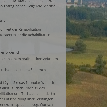
r behandelnder Arzt, die Reha zu
a-Antrag helfen. Folgende Schritte
er an
igkeit der Rehabilitation
ostenträger die Rehabilitation
 erforderlich
nnen in einem realistischen Zeitraum
age, Rehabilitationsmaßnahmen
nd fügen Sie das Formular Wunsch-
bst auszusuchen. Nach §9 des
ilitation und Teilhabe behinderter
rer Entscheidung über Leistungen
er) zu entsprechen (sog. Wunsch-