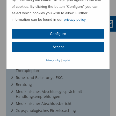
By confirming the button "Accept" you agree to the use
of cookies. By clicking the button "Configure" you can
select which cookies you wish to allow. Further
information can be found in our
privacy policy
.
Aktiv gegen Stress
Configure
Ankommen und Wohlfühlen, den Alltagsstress
vergessen und neue Kräfte tanken
Accept
14 Übernachtungen im Einzelzimmer oder
Doppelzimmer Komfort inklusive Vollpension
Privacy policy
|
Imprint
Eingangsuntersuchung mit individuellem
Therapieplan
Ruhe- und Belastungs-EKG
Beratung
Medizinisches Abschlussgespräch mit
Handlungsempfehlungen
Medizinischer Abschlussbericht
2x psychologisches Einzelcoaching