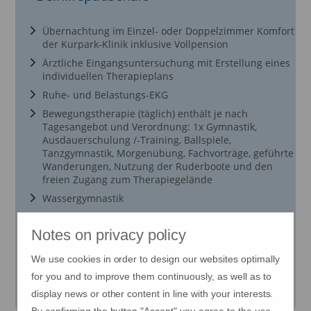
Übernachtung im Einzel- oder Doppelzimmer Komfort
der Kurpark-Klinik inklusive Vollpension
Ärztliche Eingangsuntersuchung mit Erstellung eines
individuellen Therapieplans
Ruhe- und Belastungs-EKG
Bewegungstherapie (täglich) enthält je nach
Tagesangebot und Verordnung: 1x Gymnastik,
Ausdauerschulung /-Training, Ballspiele,
Tanzgymnastik, Morgenübung, Fachvorträge, geführte
Wanderungen, Nutzung der Ruderboote und den
freien Zugang zum Therapiegelände
Wassergymnastik
Dehngymnastik
Notes on privacy policy
kostenlose Nutzung der hauseigenen Sauna und
nahegelgenem Schwimmbad
We use cookies in order to design our websites optimally
Hier erhalten Sie Preisinformationen über die Beihilfe-
for you and to improve them continuously, as well as to
Pauschale.
display news or other content in line with your interests.