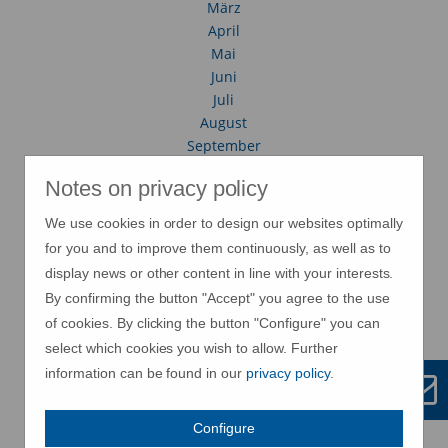
März
April
Mai
Juni
Juli
August
September
Oktober
Notes on privacy policy
November
Dezember
We use cookies in order to design our websites optimally
for you and to improve them continuously, as well as to
display news or other content in line with your interests.
2013
By confirming the button "Accept" you agree to the use
Januar
of cookies. By clicking the button "Configure" you can
Februar
select which cookies you wish to allow. Further
März
information can be found in our
privacy policy
.
April
Mai
Configure
Juni