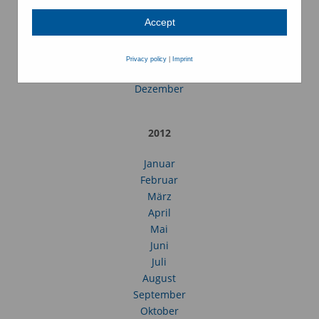
Juli
Accept
August
September
Oktober
Privacy policy
|
Imprint
November
Dezember
2012
Januar
Februar
März
April
Mai
Juni
Juli
August
September
Oktober